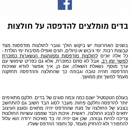
בדים מומלצים להדפסה על חולצות
בשנים האחרונות יש ביקוש הולך וגובר לחולצות מודפסות מצד
קבוצות רבות. ימי גיבוש או טיולים, חגים ואפילו מסיבות ימי הולדת -
כל אלה זוכים
לחולצות מודפסות וממותגות הנשארות כמזכרת
למשך זמן רב
, אבל לא סתם כמזכרת, אלא גם כפריט שימושי עם
ערך מוסף. נשאלת השאלה, אם כן, איך אפשר לוודא שאיכות
ההדפסה תהיה טובה וגבוהה כך שהחולצה וההדפסה תחזקנה
מעמד למשך זמן ממושך.
בעולם הטקסטיל ישנם כמה וכמה סוגים של בדים. חלקם מתאימים
יותר להדפסה וחלקם פחות. מעבר לסוג הבד חשוב גם להתחשב
בצבע של החולצה על מנת שההדפס יהיה מתאים וסגנון העיצוב
יתאים לצבע החולצה. ראשית. איכות הבד שממנו עשויות החולצות
צריכה להיות גבוהה, שכן אם יהיה זה בד מאיכות ירודה הוא עלול
להתפורר ולא להחזיק מעמד, קל וחומר ההדפס שעליו.