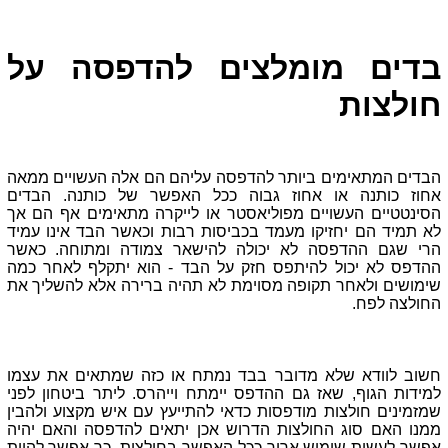
בדים מומלצים להדפסה על
חולצות
הבדים המתאימים ביותר להדפסה עליהם הם אלה העשויים ממאה
אחוז כותנה או אחוז גבוה ככל האפשר של כותנה. הבדים
הסינטטיים העשויים מפוליאסטר או לייקרה מתאימים אף הם אך
לא תמיד הם יחזיקו מעמד בכביסות רבות וכאשר הבד אינו עמיד
הרי שגם ההדפסה לא יכולה להישאר צמודה ומתוחה. כאשר
ההדפס לא יכול להיתפס חזק על הבד - הוא יתקלף לאחר כמה
שימושים ולאחר תקופה מסוימת לא תהיה ברירה אלא להשליך את
החולצה לפח.
חשוב לוודא שלא מדובר בבד נמתח או כזה שמתאים את עצמו
למידות הגוף, שאז גם ההדפס יימתח וייהרס. ליתר ביטחון לפני
שמזמינים חולצות מודפסות כדאי להתייעץ עם איש מקצוע ולהבין
ממנו האם סוג החולצות הדרוש אכן יתאים להדפסה והאם יהיה
אפשר לעשות שימוש ארוך ככל האפשר בחולצות. כך אפשר להיות