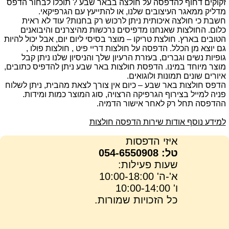
זקוקים דחוף להדפסה על חולצה בבאר שבע ? תוכלו לבחור הדפס
מדליק ממאגר העיצובים שלנו, או להתייעץ עם הגרפיקאי.
חשבת כי חולצה איכותית ניתן לרכוש רק בחנות? עוד לא ראית
כלום. החולצות שאנחנו מדפיסים נרכשות מהיצרנים והיבואנים
הטובים בארץ. חולצת טריקו – מוצר בסיסי ליום יום, אבל יכול להיות
גם יוצא מן הכלל. הדפסה על חולצות דריי פיט , חולצות פולו ,
גופיות נשים וגברים, בעזרת הרעיון שלך והניסיון שלנו ניתן קבל
מוצר מיוחד במינו. הדפסת חולצות באר שבע ניתן להדפיס כתובים,
איורים שונים תמונות ולוגואים.
הדפס חולצות באר שבע – כיום אין צורך לצאת מהבית, ניתן לשלוח
פניה למייל בצירוף הגרפיקה הרצויה, סוג המוצר כמות ומידות.
ההדפסה תחל רק לאחר אישור הדמיה.
למידע נוסף אודות שירות הדפסה חולצות
איזי הדפסות
טל: 054-6550908
שעות פעילות:
א'-ה' 10:00-18:00
ו' 10:00-14:00
כל הזכויות שמורות.