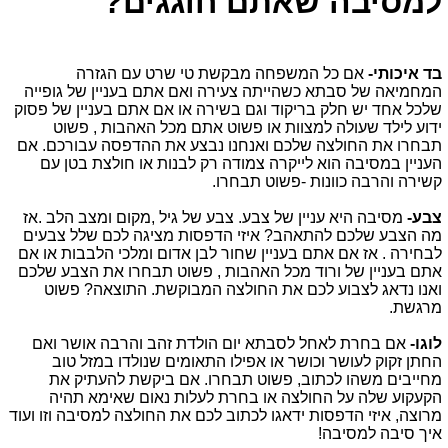
למסיבה שאתם חוגגים?
בד איכותי-
אם כל המשפחה מבקשת טי שרט עם הגזרה
המחמיאה של סבתא כשהייתה צעירה ואם אתם בעניין של גופייה
שלכל אחד יש חלק בריקוד וגם בשירה או אם אתם בעניין של פסוק
ידוע לילד שעולה למצוות או פשוט אתם מכל האהבות , פשוט
תבחרו את החולצה שלכם ואנחנו נבצע את ההדפסה עבורכם. אם
העניין במסיבה הוא לייקרה צמודה רק לבנות או חולצת בטן עם
קשירה והרבה כוונות -פשוט תבחרו.
צבע-
מסיבה היא עניין של צבע. צבע של גיל ,מקום ומצב הלב .אז
מה הצבע שלכם להתאהב? איזי הדפסות מציגה לכם שלל צבעים
לבחירה . אז אם אתם בעניין שחור לבן אדום ומלכי הלבבות או אם
אתם בעניין של ורוד מכל האהבות , פשוט תבחרו את הצבע שלכם
ואנו נדאג לצבוע לכם את החולצה המבוקשת. התוצאה? פשוט
מרגשת.
לוגו-
אם בחרת לאחל לסבתא יום הולדת זהב והרבה אושר ואם
החתן זקוק לעושר וכושר או אפילו התאומים שנולדו במזל טוב
מחייבים משהו לכתוב, פשוט תבחרו. אם ביקשת להעתיק את
הקעקוע שלה על החולצה או בחרת לעלות נאום שאימא תהיה
מרוצה, איזי הדפסות ידאגו לכתוב לכם את החולצה למסיבה וזו ועוד
איך סיבה למסיבה!