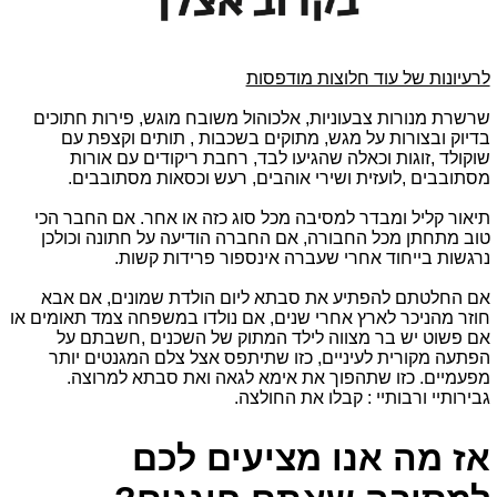
לרעיונות של עוד חלוצות מודפסות
שרשרת מנורות צבעוניות, אלכוהול משובח מוגש, פירות חתוכים
בדיוק ובצורות על מגש, מתוקים בשכבות , תותים וקצפת עם
שוקולד ,זוגות וכאלה שהגיעו לבד, רחבת ריקודים עם אורות
מסתובבים ,לועזית ושירי אוהבים, רעש וכסאות מסתובבים.
תיאור קליל ומבדר למסיבה מכל סוג כזה או אחר. אם החבר הכי
טוב מתחתן מכל החבורה, אם החברה הודיעה על חתונה וכולכן
נרגשות בייחוד אחרי שעברה אינספור פרידות קשות.
אם החלטתם להפתיע את סבתא ליום הולדת שמונים, אם אבא
חוזר מהניכר לארץ אחרי שנים, אם נולדו במשפחה צמד תאומים או
אם פשוט יש בר מצווה לילד המתוק של השכנים ,חשבתם על
הפתעה מקורית לעיניים, כזו שתיתפס אצל צלם המגנטים יותר
מפעמיים. כזו שתהפוך את אימא לגאה ואת סבתא למרוצה.
גבירותיי ורבותיי : קבלו את החולצה.
אז מה אנו מציעים לכם