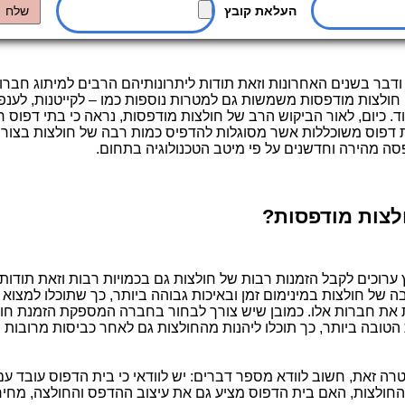
דבר בשנים האחרונות וזאת תודות ליתרונותיהם הרבים למיתוג חברות
חולצות מודפסות משמשות גם למטרות נוספות כמו – לקייטנות, לענפי
וד. כיום, לאור הביקוש הרב של חולצות מודפסות, נראה כי בתי דפוס
 דפוס משוכללות אשר מסוגלות להדפיס כמות רבה של חולצות בצורה 
ה מהירה וחדשנים על פי מיטב הטכנולוגיה בתחום.
ולצות מודפסות?
 ערוכים לקבל הזמנות רבות של חולצות גם בכמויות רבות וזאת תודו
ל חולצות במינימום זמן ובאיכות גבוהה ביותר, כך שתוכלו למצוא
ת את חברות אלו. כמובן שיש צורך לבחור בחברה המספקת הזמנת חו
 הטובה ביותר, כך תוכלו ליהנות מהחולצות גם לאחר כביסות מרובות
ה זאת, חשוב לוודא מספר דברים: יש לוודאי כי בית הדפוס עובד עם
החולצות, האם בית הדפוס מציע גם את עיצוב ההדפס והחולצה, מחיר