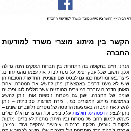
דף הבית
>> הקשר בין מיתוג מוצרי משרד למודעות החברה
הקשר בין מיתוג מוצרי משרד למודעות החברה
הקשר בין מיתוג מוצרי משרד למודעות 
החברה
אנחנו חיים בתקופה בה התחרות בין חברות ועסקים הינה גדולה 
ולכן, חשוב שכל עסק יפעל על מנת לבדל את עצמו מהמתחרים, 
לייצר באז ומודעות כמו גם לבסס שם ומוניטין. החדשות הטובות הן 
שיש לא מעט דרכים באמצעותן ניתן להשיג את המטרה. אחת 
מאותן הדרכים עוברת במוצרים ממותגים אשר כוללים לוגו ופרטים 
שונים של החברה. ישנן גם מטרות נוספות אותן ניתן להשיג 
באמצעות מיתוג המוצרים כמו, יצירת מודעות סביבתית – ניתן 
להשיג את המטרה באמצעות הדפסה של מסרים רלוונטיים שונים – 
ניתן לבצע 
הדפסה על חולצות
על כובעים וכו'. המוצרים הללו יכולים 
לשמש למגוון רחב של מטרות ובין היתר: מתנות לעובדים, מתנות 
ללקוחות טובים, חלוקה בכנסים ואירועים עסקיים ועוד.. כמובן, 
שבכדי ליהנות מכל היתרונות של מוצרים אלו, חשוב לבחור אותם 