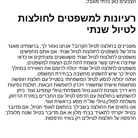
הצבעים כאן בלתי מוגבל.
רעיונות למשפטים לחולצות
לטיול שנתי
מעוניינים בחולצה לטיול הקרוב? אנחנו נעזור לך, ברשותינו מאגר
גדול של משפטים לחולצות לטיול שנתי. אם אתם מחפשים
משפטים לחולצות לטיול שנתי משעשעים ומצחיקים אז כדאי
שתיצרו איתנו קשר ונשמח לתת לכם הצעות למשפטים.
משפטים לחולצה לטיול שנתי יכולה לרומם את האווירה במהלך
הטיול כך שיש להשקיע מחשבה בבחירת המשפט.
את/ה יכול/ה לנסוע לטיול המשפחתי בסטייל עם חולצת חופשה
מותאמת אישית שתשאיר זיכרון לחופשות הבאות, חולצת נסיעות
היא דרך מצוינת לחגוג טיול משפחתי,טיולי קמפינג ועוד. ניתן
להשתמש בחולצות עם הדפס לטיול עם החברים במזרח הרחוק,
משלחת לפולין,טיולי של"ח מסע בראשית ועוד.
אנו נתאים את החולצה בשבילך בהתאם לאופי הטיול, אם מדובר
בטיול יוקרתי לתאגיד בבתי מלון או אם מדובר בטיול שטח מלוכלך.
הדפסה על חולצות לטיולים רק באיזי הדפסות.