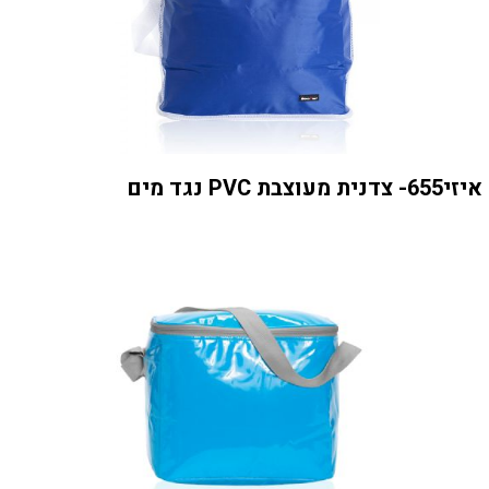
איזי655- צדנית מעוצבת PVC נגד מים