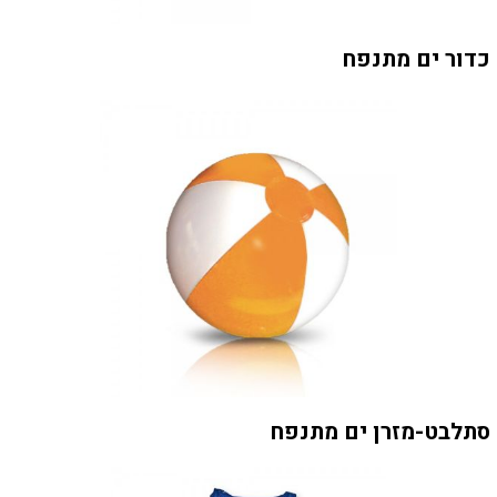
כדור ים מתנפח
סתלבט-מזרן ים מתנפח