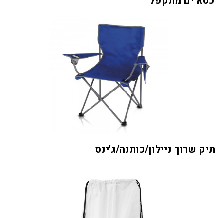
כסא ים מתקפל
תיק שרוך ניילון/כותנה/ג'ינס